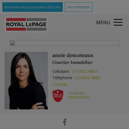
Inscrivez-vous pour plus d'accès
Se connecter
MENU
annie descoteaux
Courtier Immobilier
Cellulaire :
514.833.4883
Téléphone :
514.833.4883
Courriel
COURTIER
PARTICIPANT