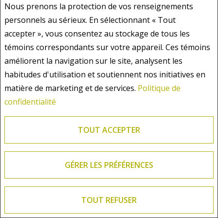
nature de notre relation d’affaires avec vous et
Nous prenons la protection de vos renseignements
nos obligations légales.
personnels au sérieux. En sélectionnant « Tout
Comment apportons-nous des modifications à la
accepter », vous consentez au stockage de tous les
présente déclaration de confidentialité?
témoins correspondants sur votre appareil. Ces témoins
Si nous décidons de modifier la présente
améliorent la navigation sur le site, analysent les
déclaration de confidentialité, nous publierons les
habitudes d'utilisation et soutiennent nos initiatives en
changements ici. C’est pourquoi nous vous
matière de marketing et de services.
Politique de
invitons à consulter cette page de temps à autre
confidentialité
pour vous assurer que vous êtes satisfait des
changements éventuels.
TOUT ACCEPTER
Comment communiquer avec nous au sujet de la
présente déclaration de confidentialité ou
comment déposer une plainte
GÉRER LES PRÉFÉRENCES
Si vous avez des questions ou des suggestions
concernant la présente déclaration de
TOUT REFUSER
confidentialité ou la manière dont nous utilisons